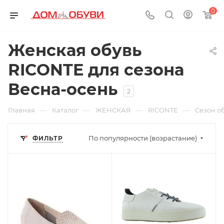
0
Женская обувь
RICONTE для сезона
Весна-осень
2
—
—
—
—
Главная
Каталог
ЖЕНСКАЯ
RICONTE
Cезон о
По популярности (возрастание)
ФИЛЬТР