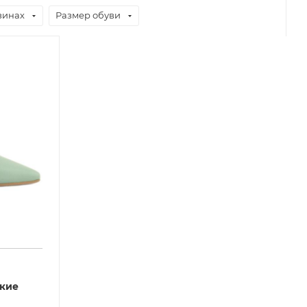
зинах
Размер обуви
ские