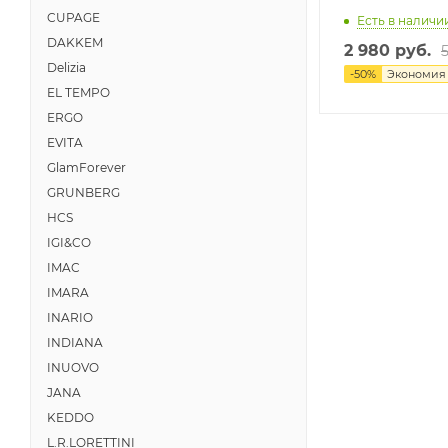
CUPAGE
Есть в наличии
DAKKEM
2 980 руб.
Delizia
-
50
%
Экономи
EL TEMPO
ERGO
EVITA
GlamForever
GRUNBERG
HCS
IGI&CO
IMAC
IMARA
INARIO
INDIANA
INUOVO
JANA
KEDDO
L.R.LORETTINI