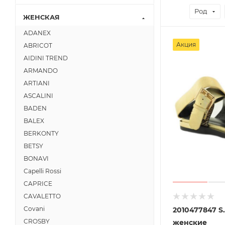
Род
ЖЕНСКАЯ
ADANEX
Акция
ABRICOT
AIDINI TREND
ARMANDO
ARTIANI
ASCALINI
BADEN
BALEX
BERKONTY
BETSY
BONAVI
Capelli Rossi
CAPRICE
CAVALETTO
Covani
2010477847 
CROSBY
женские