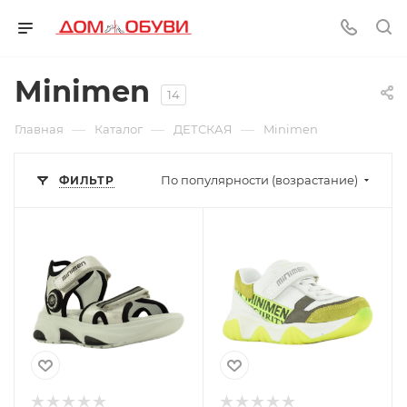
Minimen
14
—
—
—
Главная
Каталог
ДЕТСКАЯ
Minimen
По популярности (возрастание)
ФИЛЬТР