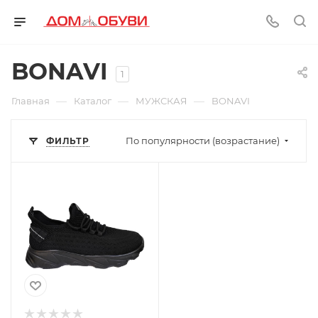
BONAVI
1
—
—
—
Главная
Каталог
МУЖСКАЯ
BONAVI
По популярности (возрастание)
ФИЛЬТР