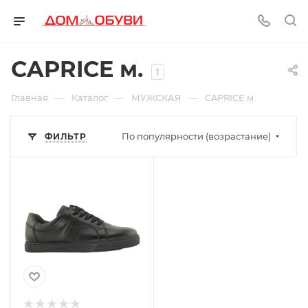
CAPRICE м.
1
—
—
—
Главная
Каталог
МУЖСКАЯ
CAPRICE м.
По популярности (возрастание)
ФИЛЬТР