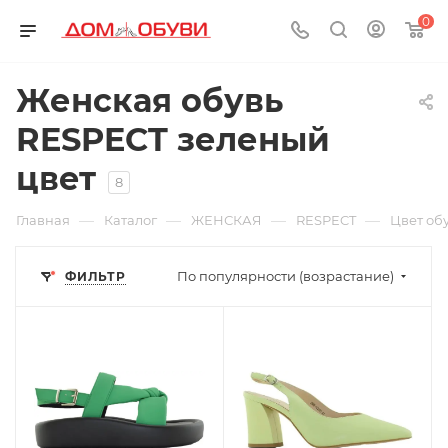
0
Женская обувь
RESPECT зеленый
цвет
8
—
—
—
—
Главная
Каталог
ЖЕНСКАЯ
RESPECT
Цвет об
По популярности (возрастание)
ФИЛЬТР