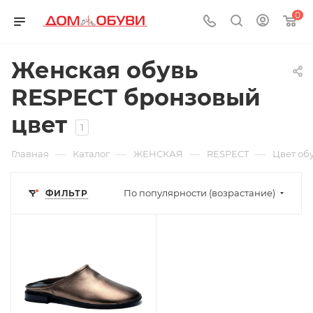
0
Женская обувь
RESPECT бронзовый
цвет
1
—
—
—
—
Главная
Каталог
ЖЕНСКАЯ
RESPECT
Цвет об
По популярности (возрастание)
ФИЛЬТР