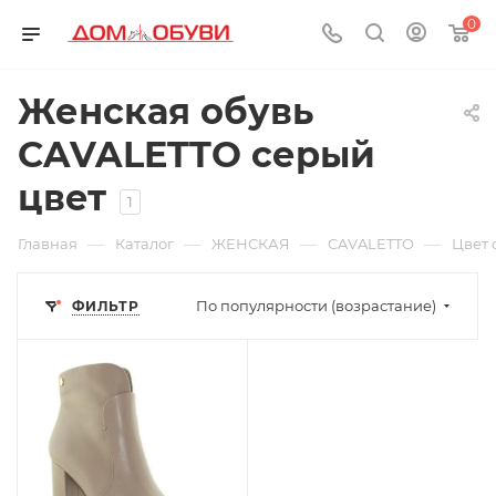
0
Женская обувь
CAVALETTO серый
цвет
1
—
—
—
—
Главная
Каталог
ЖЕНСКАЯ
CAVALETTO
Цвет 
По популярности (возрастание)
ФИЛЬТР