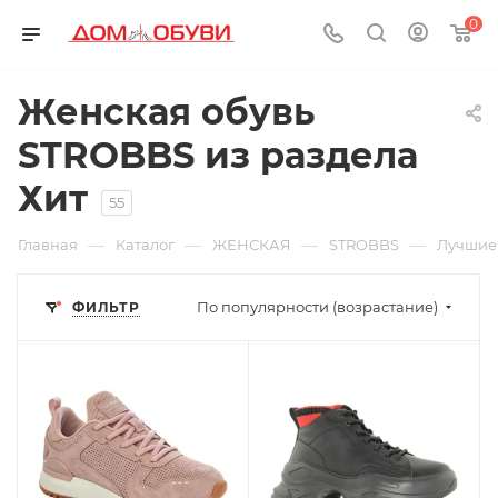
0
Женская обувь
STROBBS из раздела
Хит
55
—
—
—
—
Главная
Каталог
ЖЕНСКАЯ
STROBBS
Лучшие
По популярности (возрастание)
ФИЛЬТР