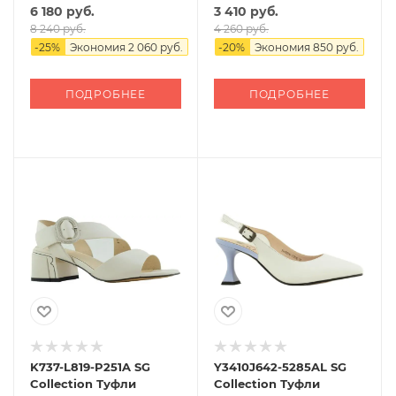
6 180 руб.
3 410 руб.
8 240 руб.
4 260 руб.
-
25
%
Экономия
2 060 руб.
-
20
%
Экономия
850 руб.
ПОДРОБНЕЕ
ПОДРОБНЕЕ
K737-L819-P251A SG
Y3410J642-5285AL SG
Collection Туфли
Collection Туфли