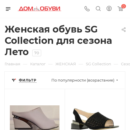
0
Женская обувь SG
Collection для сезона
Лето
70
—
—
—
—
Главная
Каталог
ЖЕНСКАЯ
SG Collection
Cезо
По популярности (возрастание)
ФИЛЬТР