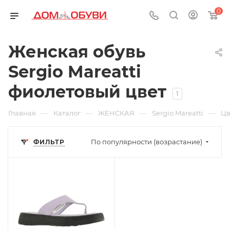
0
Женская обувь
Sergio Mareatti
фиолетовый цвет
1
—
—
—
—
Главная
Каталог
ЖЕНСКАЯ
Sergio Mareatti
Цв
По популярности (возрастание)
ФИЛЬТР