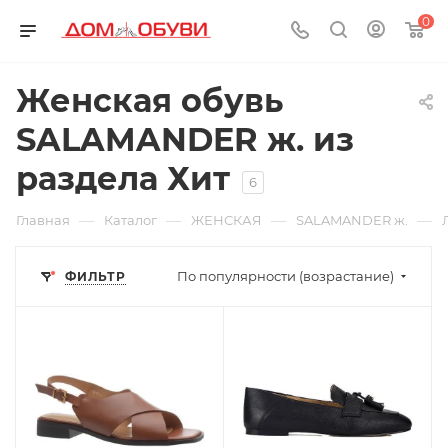
0
Женская обувь
SALAMANDER ж. из
раздела Хит
6
—
—
—
—
Главная
Каталог
ЖЕНСКАЯ
SALAMANDER ж.
По популярности (возрастание)
ФИЛЬТР