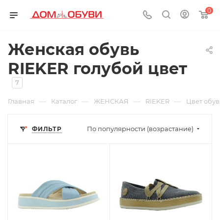
0
Женская обувь
RIEKER голубой цвет
7
—
—
—
—
Главная
Каталог
ЖЕНСКАЯ
RIEKER
Цвет обу
По популярности (возрастание)
ФИЛЬТР