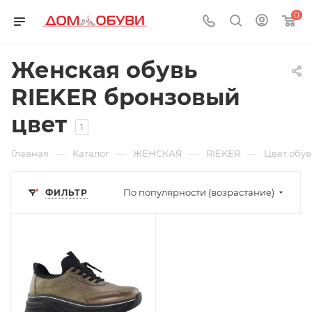
0
Женская обувь
RIEKER бронзовый
цвет
1
—
—
—
—
Главная
Каталог
ЖЕНСКАЯ
RIEKER
Цвет обу
По популярности (возрастание)
ФИЛЬТР