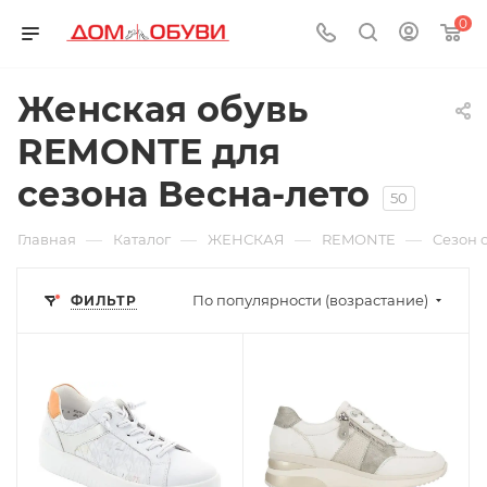
0
Женская обувь
REMONTE для
сезона Весна-лето
50
—
—
—
—
Главная
Каталог
ЖЕНСКАЯ
REMONTE
Cезон 
По популярности (возрастание)
ФИЛЬТР