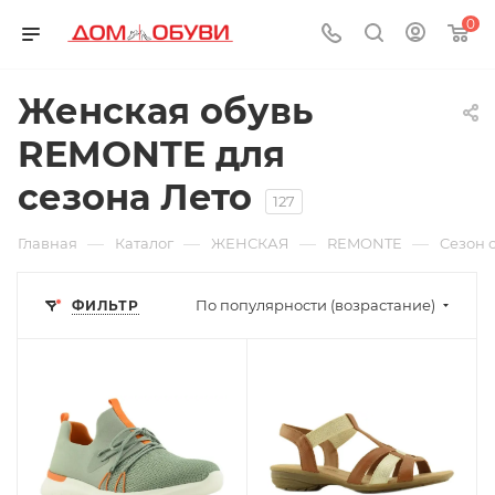
0
Женская обувь
REMONTE для
сезона Лето
127
—
—
—
—
Главная
Каталог
ЖЕНСКАЯ
REMONTE
Cезон 
По популярности (возрастание)
ФИЛЬТР