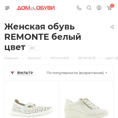
0
Женская обувь
REMONTE белый
цвет
85
—
—
—
—
Главная
Каталог
ЖЕНСКАЯ
REMONTE
Цвет о
По популярности (возрастание)
ФИЛЬТР