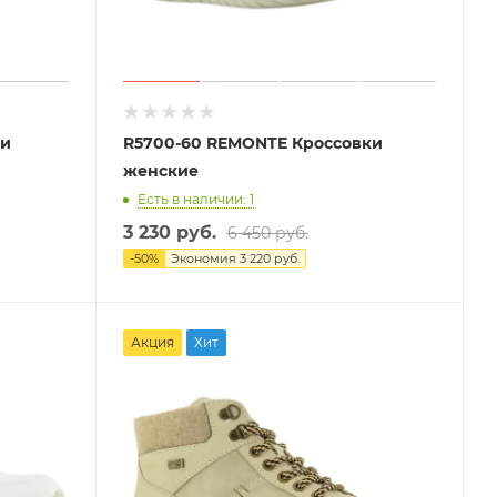
ки
R5700-60 REMONTE Кроссовки
женские
Есть в наличии: 1
3 230 руб.
6 450 руб.
-
50
%
Экономия
3 220 руб.
Акция
Хит