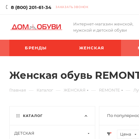
8 (800) 201-61-34
ЗАКАЗАТЬ ЗВОНОК
Интернет-магазин женской,
мужской и детской обуви
БРЕНДЫ
ЖЕНСКАЯ
Женская обувь REMONT
—
—
—
—
Главная
Каталог
ЖЕНСКАЯ
REMONTE
Лу
По популярнос
КАТАЛОГ
ДЕТСКАЯ
Цена