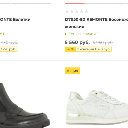
MONTE Балетки
D7950-80 REMONTE Босоно
женские
: 1
Есть в наличии: 1
5 560 руб.
 450 руб.
6 950 руб.
я
3 220 руб.
-
20
%
Экономия
1 390 руб.
Акция