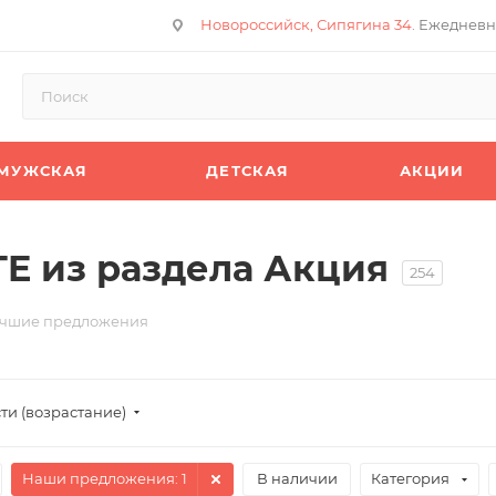
Новороссийск, Сипягина 34
. Ежедневн
МУЖСКАЯ
ДЕТСКАЯ
АКЦИИ
E из раздела Акция
254
чшие предложения
ти (возрастание)
Наши предложения
: 1
В наличии
Категория