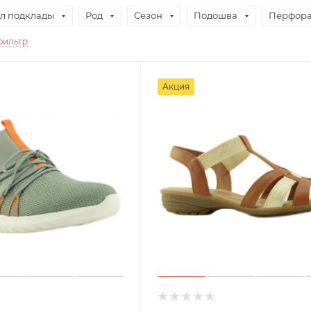
л подклады
Род
Сезон
Подошва
Перфор
фильтр
Акция