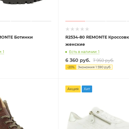
MONTE Ботинки
R2534-80 REMONTE Кроссов
женские
: 1
Есть в наличии: 1
6 360 руб.
7 950 руб.
-
20
%
Экономия
1 590 руб.
Акция
Хит