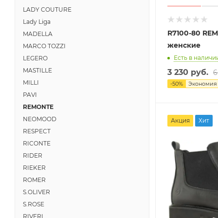
LADY COUTURE
Lady Liga
R7100-80 RE
MADELLA
женские
MARCO TOZZI
Есть в наличии
LEGERO
MASTILLE
3 230 руб.
6
MILLI
-
50
%
Экономи
PAVI
REMONTE
NEOMOOD
Акция
Хит
RESPECT
RICONTE
RIDER
RIEKER
ROMER
S.OLIVER
S.ROSE
RIVERI