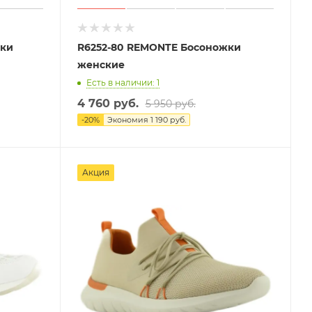
жки
R6252-80 REMONTE Босоножки
женские
Есть в наличии: 1
4 760 руб.
5 950 руб.
-
20
%
Экономия
1 190 руб.
Акция