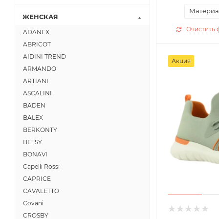
Материа
ЖЕНСКАЯ
Очистить 
ADANEX
ABRICOT
AIDINI TREND
Акция
ARMANDO
ARTIANI
ASCALINI
BADEN
BALEX
BERKONTY
BETSY
BONAVI
Capelli Rossi
CAPRICE
CAVALETTO
Covani
CROSBY