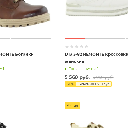
MONTE Ботинки
D1313-82 REMONTE Кроссовк
женские
: 1
Есть в наличии: 1
5 560 руб.
6 950 руб.
-
20
%
Экономия
1 390 руб.
Акция