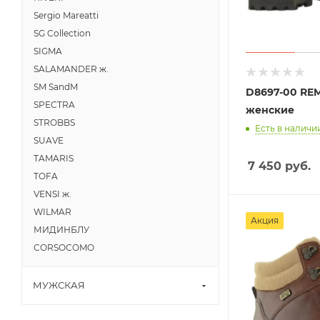
Sergio Mareatti
SG Collection
SIGMA
SALAMANDER ж.
SM SandM
D8697-00 RE
SPECTRA
женские
STROBBS
Есть в наличии
SUAVE
TAMARIS
7 450
руб.
TOFA
VENSI ж.
WILMAR
Акция
МИДИНБЛУ
CORSOCOMO
МУЖСКАЯ