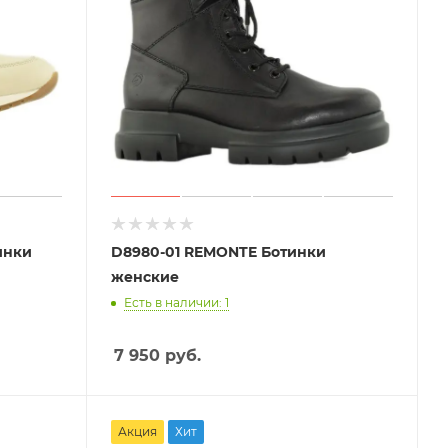
инки
D8980-01 REMONTE Ботинки
женские
Есть в наличии: 1
7 950
руб.
Акция
Хит