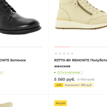
MONTE Ботинки
R3770-80 REMONTE Полубот
женские
: 1
Есть в наличии: 1
5 560 руб.
6 950 руб.
-
20
%
Экономия
1 390 руб.
Акция