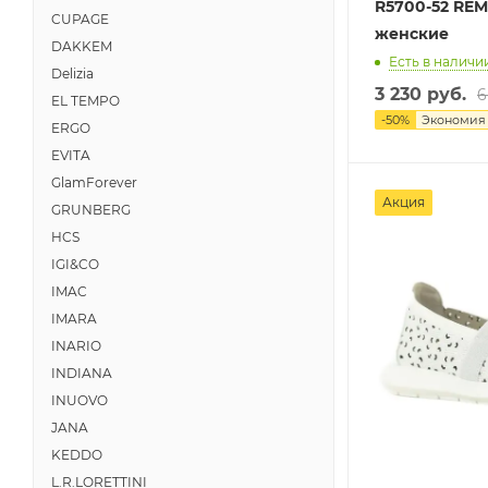
R5700-52 RE
CUPAGE
женские
DAKKEM
Есть в наличии
Delizia
3 230 руб.
6
EL TEMPO
-
50
%
Экономи
ERGO
EVITA
GlamForever
Акция
GRUNBERG
HCS
IGI&CO
IMAC
IMARA
INARIO
INDIANA
INUOVO
JANA
KEDDO
L.R.LORETTINI