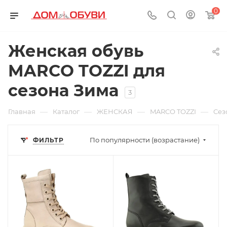
0
Женская обувь
MARCO TOZZI для
сезона Зима
3
—
—
—
—
Главная
Каталог
ЖЕНСКАЯ
MARCO TOZZI
Cез
По популярности (возрастание)
ФИЛЬТР