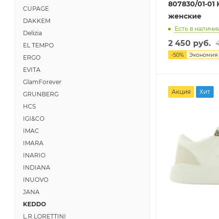
807830/01-01
CUPAGE
женские
DAKKEM
Есть в наличии
Delizia
2 450 руб.
EL TEMPO
-
50
%
Экономи
ERGO
EVITA
GlamForever
Акция
Хит
GRUNBERG
HCS
IGI&CO
IMAC
IMARA
INARIO
INDIANA
INUOVO
JANA
KEDDO
L.R.LORETTINI