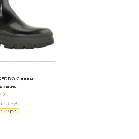
 KEDDO Сапоги
енские
: 2
 650 руб.
я
3 320 руб.