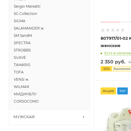
Sergio Mareatti
SG Collection
SIGMA
SALAMANDER ж.
SM SandM
807917/01-02
SPECTRA
женские
STROBBS
Есть в наличии
SUAVE
2 350 руб.
4
TAMARIS
-
50
%
Экономи
TOFA
VENSI ж.
WILMAR
Акция
Хит
МИДИНБЛУ
CORSOCOMO
МУЖСКАЯ