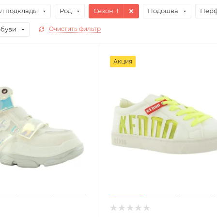
л подклады
Род
Сезон
: 1
Подошва
Пер
обуви
Очистить фильтр
Акция