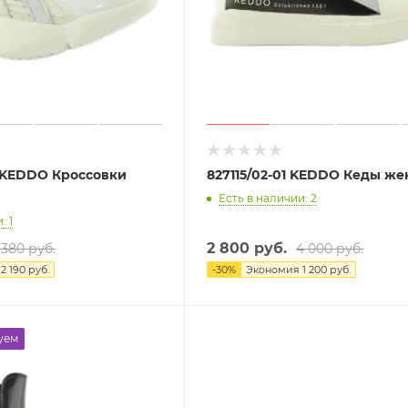
1 KEDDO Кроссовки
827115/02-01 KEDDO Кеды же
Есть в наличии: 2
: 1
2 800 руб.
 380 руб.
4 000 руб.
я
2 190 руб.
-
30
%
Экономия
1 200 руб.
уем