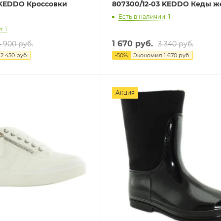
 KEDDO Кроссовки
807300/12-03 KEDDO Кеды ж
Есть в наличии: 1
: 1
1 670 руб.
4 900 руб.
3 340 руб.
я
2 450 руб.
-
50
%
Экономия
1 670 руб.
Акция