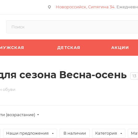
Новороссийск, Сипягина 34
. Ежедневн
МУЖСКАЯ
ДЕТСКАЯ
АКЦИИ
ля сезона Весна-осень
13
н обуви
ти (возрастание)
Наши предложения
В наличии
Категория
Ма