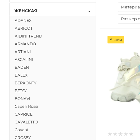
Материа
ЖЕНСКАЯ
Размер 
ADANEX
ABRICOT
AIDINI TREND
Акция
ARMANDO
ARTIANI
ASCALINI
BADEN
BALEX
BERKONTY
BETSY
BONAVI
Capelli Rossi
CAPRICE
CAVALETTO
Covani
CROSBY