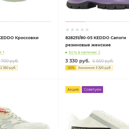
 KEDDO Кроссовки
828251/80-05 KEDDO Сапоги
резиновые женские
: 1
Есть в наличии: 2
3 330 руб.
 700 руб.
6 650 руб.
я
2 350 руб.
-
50
%
Экономия
3 320 руб.
Акция
Советуем