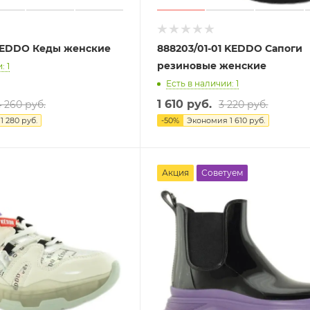
 KEDDO Кеды женские
888203/01-01 KEDDO Сапоги
резиновые женские
: 1
Есть в наличии: 1
1 610 руб.
4 260 руб.
3 220 руб.
я
1 280 руб.
-
50
%
Экономия
1 610 руб.
Акция
Советуем