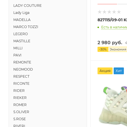
LADY COUTURE
Lady Liga
827115/09-01
MADELLA
MARCO TOZZI
Есть в наличии
LEGERO
MASTILLE
2 980 руб.
MILLI
-
30
%
Экономи
PAVI
REMONTE
NEOMOOD
Акция
Хит
RESPECT
RICONTE
RIDER
RIEKER
ROMER
S.OLIVER
S.ROSE
RIVERI