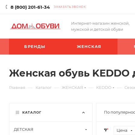
8 (800) 201-61-34
ЗАКАЗАТЬ ЗВОНОК
Интернет-магазин женской,
мужской и детской обуви
БРЕНДЫ
ЖЕНСКАЯ
Женская обувь KEDDO д
—
—
—
—
Главная
Каталог
ЖЕНСКАЯ
KEDDO
Cезо
По популярнос
КАТАЛОГ
ДЕТСКАЯ
Цена