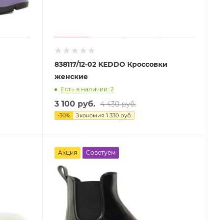
838117/12-02 KEDDO Кроссовки
женские
Есть в наличии: 2
3 100 руб.
4 430 руб.
-
30
%
Экономия
1 330 руб.
Акция
Советуем