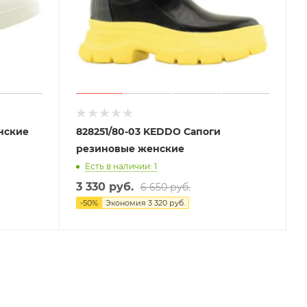
нские
828251/80-03 KEDDO Сапоги
резиновые женские
Есть в наличии: 1
3 330 руб.
6 650 руб.
-
50
%
Экономия
3 320 руб.