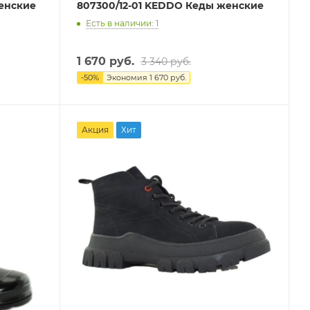
енские
807300/12-01 KEDDO Кеды женские
Есть в наличии: 1
1 670 руб.
3 340 руб.
-
50
%
Экономия
1 670 руб.
Акция
Хит