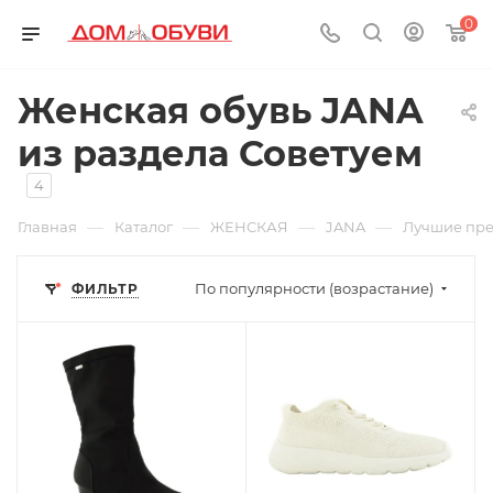
0
Женская обувь JANA
из раздела Советуем
4
—
—
—
—
Главная
Каталог
ЖЕНСКАЯ
JANA
Лучшие пр
По популярности (возрастание)
ФИЛЬТР