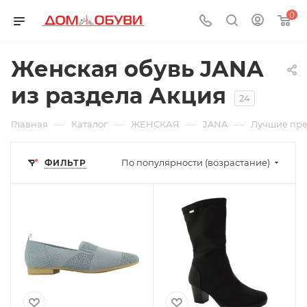
0
Женская обувь JANA
из раздела Акция
24
—
—
—
—
Главная
Каталог
ЖЕНСКАЯ
JANA
Лучшие пр
По популярности (возрастание)
ФИЛЬТР