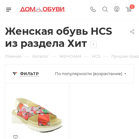
0
Женская обувь HCS
из раздела Хит
1
—
—
—
—
Главная
Каталог
ЖЕНСКАЯ
HCS
Лучшие пре
По популярности (возрастание)
ФИЛЬТР