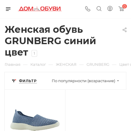
0
Женская обувь
GRUNBERG синий
цвет
1
—
—
—
—
Главная
Каталог
ЖЕНСКАЯ
GRUNBERG
Цвет 
По популярности (возрастание)
ФИЛЬТР