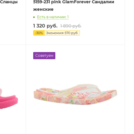
r Сланцы
5159-231 pink GlamForever Сандалии
женские
Есть в наличии: 1
1 320 руб.
1 890 руб.
-
30
%
Экономия
570 руб.
Советуем