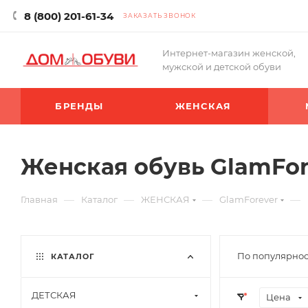
8 (800) 201-61-34
ЗАКАЗАТЬ ЗВОНОК
Интернет-магазин женской,
мужской и детской обуви
БРЕНДЫ
ЖЕНСКАЯ
Женская обувь GlamFor
—
—
—
—
Главная
Каталог
ЖЕНСКАЯ
GlamForever
По популярнос
КАТАЛОГ
ДЕТСКАЯ
Цена