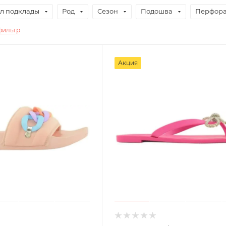
л подклады
Род
Сезон
Подошва
Перфор
фильтр
Акция