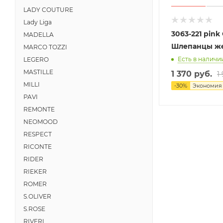
LADY COUTURE
Lady Liga
3063-221 pink
MADELLA
Шлепанцы ж
MARCO TOZZI
Есть в наличии
LEGERO
MASTILLE
1 370 руб.
1
MILLI
-
30
%
Экономи
PAVI
REMONTE
NEOMOOD
RESPECT
RICONTE
RIDER
RIEKER
ROMER
S.OLIVER
S.ROSE
RIVERI