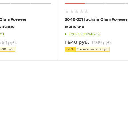
 GlamForever
3049-251 fuchsia GlamForeve
енские
женские
: 1
Есть в наличии: 2
1 540 руб.
 960 руб.
1 930 руб.
я
590 руб.
-
20
%
Экономия
390 руб.