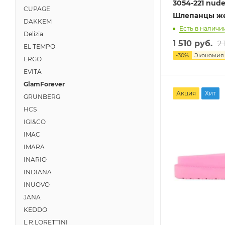
3054-221 nud
CUPAGE
Шлепанцы ж
DAKKEM
Есть в наличии
Delizia
1 510 руб.
2 
EL TEMPO
-
30
%
Экономи
ERGO
EVITA
GlamForever
Акция
Хит
GRUNBERG
HCS
IGI&CO
IMAC
IMARA
INARIO
INDIANA
INUOVO
JANA
KEDDO
L.R.LORETTINI