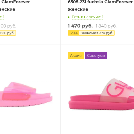
e GlamForever
6505-231 fuchsia GlamForeve
енские
женские
: 1
Есть в наличии: 1
1 470 руб.
160 руб.
1 840 руб.
я
650 руб.
-
20
%
Экономия
370 руб.
Акция
Советуем