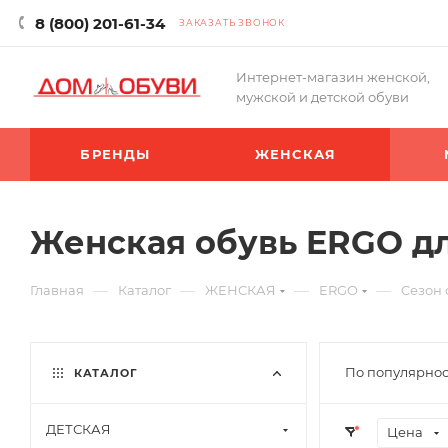
8 (800) 201-61-34
ЗАКАЗАТЬ ЗВОНОК
Интернет-магазин женской,
мужской и детской обуви
БРЕНДЫ
ЖЕНСКАЯ
Женская обувь ERGO дл
—
—
—
—
Главная
Каталог
ЖЕНСКАЯ
ERGO
Cезон 
По популярнос
КАТАЛОГ
ДЕТСКАЯ
Цена