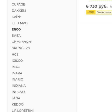
CUPAGE
6 730 руб.
1
DAKKEM
-
50
%
Экономи
Delizia
EL TEMPO
ERGO
EVITA
GlamForever
GRUNBERG
HCS
IGI&CO
IMAC
IMARA
INARIO
INDIANA
INUOVO
JANA
KEDDO
L.R.LORETTINI