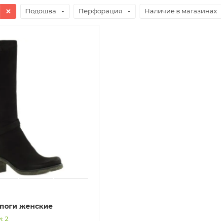
Подошва
Перфорация
Наличие в магазинах
апоги женские
: 2