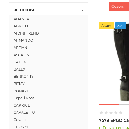
Сезон
: 1
ЖЕНСКАЯ
ADANEX
Акция
Хит
ABRICOT
AIDINI TREND
ARMANDO
ARTIANI
ASCALINI
BADEN
BALEX
BERKONTY
BETSY
BONAVI
Capelli Rossi
CAPRICE
CAVALETTO
Covani
7579 ERGO С
CROSBY
Есть в наличии