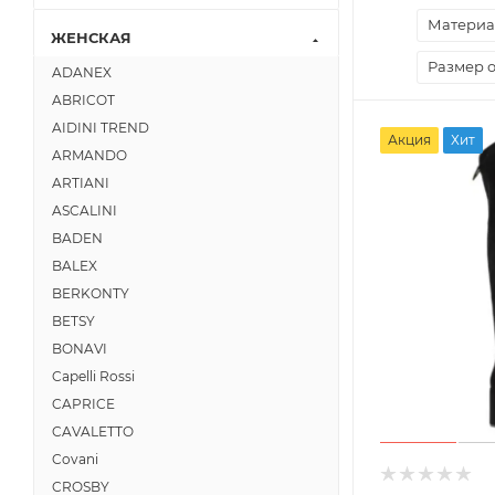
Материа
ЖЕНСКАЯ
Размер 
ADANEX
ABRICOT
AIDINI TREND
Акция
Хит
ARMANDO
ARTIANI
ASCALINI
BADEN
BALEX
BERKONTY
BETSY
BONAVI
Capelli Rossi
CAPRICE
CAVALETTO
Covani
CROSBY