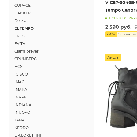
VIC87-60468-
CUPAGE
Tempo Сапог
DAKKEM
Есть в наличии
Delizia
2 590 руб.
5
EL TEMPO
-
50
%
Экономи
ERGO
EVITA
GlamForever
Акция
GRUNBERG
HCS
IGI&CO
IMAC
IMARA
INARIO
INDIANA
INUOVO
JANA
KEDDO
L.R.LORETTINI