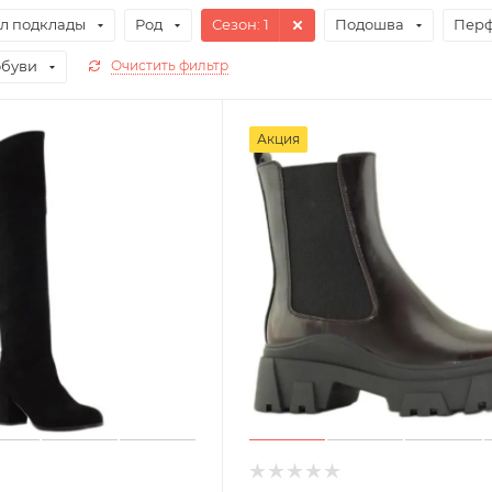
л подклады
Род
Сезон
: 1
Подошва
Пер
обуви
Очистить фильтр
Акция