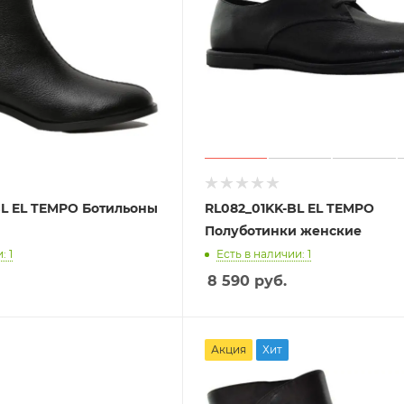
ьоны
RL082_01KK-BL EL TEMPO
Полуботинки женские
: 1
Есть в наличии: 1
8 590
руб.
Акция
Хит