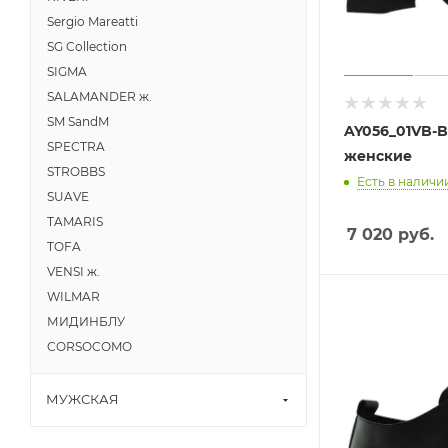
Sergio Mareatti
SG Collection
SIGMA
SALAMANDER ж.
SM SandM
AY056_01VB-
SPECTRA
женские
STROBBS
Есть в наличии
SUAVE
TAMARIS
7 020
руб.
TOFA
VENSI ж.
WILMAR
МИДИНБЛУ
CORSOCOMO
МУЖСКАЯ