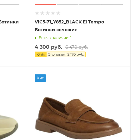
 Ботинки
VIC5-71_Y852_BLACK El Tempo
Ботинки женские
Есть в наличии: 1
4 300 руб.
6 470 руб.
-
34
%
Экономия
2 170 руб.
Хит