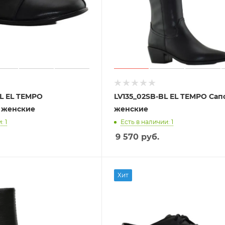
L EL TEMPO
LV135_02SB-BL EL TEMPO Сап
 женские
женские
: 1
Есть в наличии: 1
9 570
руб.
Хит