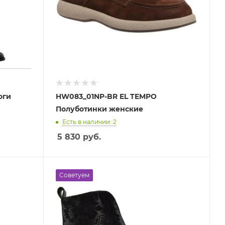
оги
HW083_01NP-BR EL TEMPO
Полуботинки женские
Есть в наличии: 2
5 830
руб.
Советуем