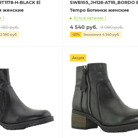
RT1178-H-BLACK El
SWB105_JH126-A71R_BORDO E
и женские
Tempo Ботинки женские
: 1
Есть в наличии: 1
4 540 руб.
 180 руб.
9 080 руб.
я
2 590 руб.
-
50
%
Экономия
4 540 руб.
Акция