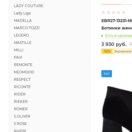
LADY COUTURE
Lady Liga
EBR27-13231-
MADELLA
Ботинки жен
MARCO TOZZI
LEGERO
Есть в наличии
MASTILLE
3 930 руб.
7
MILLI
-
50
%
Экономи
PAVI
REMONTE
NEOMOOD
Хит
RESPECT
RICONTE
RIDER
RIEKER
ROMER
S.OLIVER
S.ROSE
RIVERI