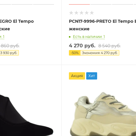
NEGRO El Tempo
PCN17-9996-PRETO El Tempo
ские
женские
: 1
Есть в наличии: 1
4 270 руб.
 860 руб.
8 540 руб.
я
3 930 руб.
-
50
%
Экономия
4 270 руб.
Акция
Хит