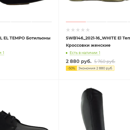
BL EL TEMPO Ботильоны
SWB146_2021-16_WHITE El Te
Кроссовки женские
: 1
Есть в наличии: 1
2 880 руб.
5 760 руб.
-
50
%
Экономия
2 880 руб.