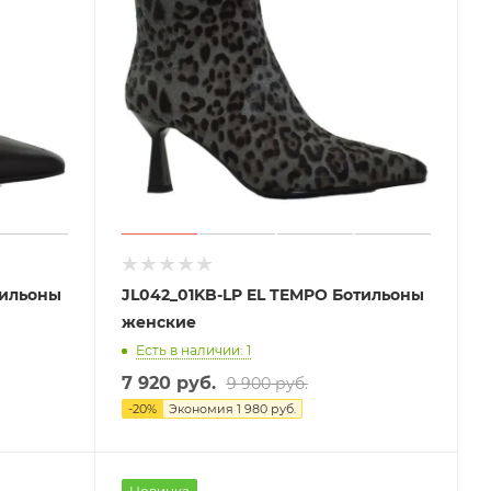
тильоны
JL042_01KB-LP EL TEMPO Ботильоны
женские
Есть в наличии: 1
7 920 руб.
9 900 руб.
-
20
%
Экономия
1 980 руб.