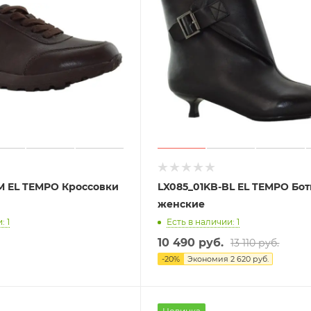
M EL TEMPO Кроссовки
LX085_01KB-BL EL TEMPO Бо
женские
: 1
Есть в наличии: 1
10 490 руб.
13 110 руб.
-
20
%
Экономия
2 620 руб.