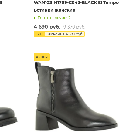
l
WAN103_H1799-C043-BLACK El Tempo
Ботинки женские
Есть в наличии: 2
4 690 руб.
9 370 руб.
-
50
%
Экономия
4 680 руб.
Акция