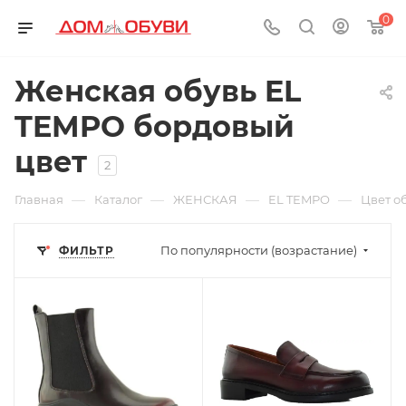
0
Женская обувь EL
TEMPO бордовый
цвет
2
—
—
—
—
Главная
Каталог
ЖЕНСКАЯ
EL TEMPO
Цвет о
По популярности (возрастание)
ФИЛЬТР