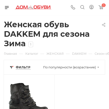
0
Женская обувь
DAKKEM для сезона
Зима
1
—
—
—
—
Главная
Каталог
ЖЕНСКАЯ
DAKKEM
Cезон о
По популярности (возрастание)
ФИЛЬТР