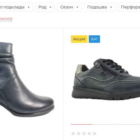
л подклады
Род
Сезон
Подошва
Перфор
фильтр
Акция
Хит