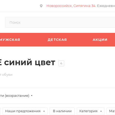
Новороссийск, Сипягина 34
. Ежедневн
МУЖСКАЯ
ДЕТСКАЯ
АКЦИИ
 синий цвет
4
т обуви
ти (возрастание)
Наши предложения
В наличии
Категория
Ма