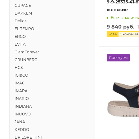
9-9-25335-41-
CUPAGE
женские
DAKKEM
Есть в наличии
Delizia
9 840 руб.
EL TEMPO
-
20
%
Экономи
ERGO
EVITA
GlamForever
Советуем
GRUNBERG
HCS
IGI&CO
IMAC
IMARA
INARIO
INDIANA
INUOVO
JANA
KEDDO
L.R.LORETTINI