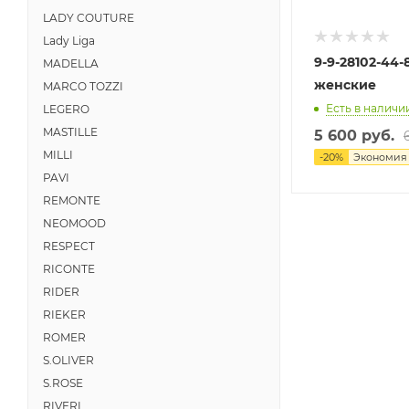
LADY COUTURE
Lady Liga
9-9-28102-44
MADELLA
женские
MARCO TOZZI
Есть в наличии
LEGERO
MASTILLE
5 600 руб.
MILLI
-
20
%
Экономи
PAVI
REMONTE
NEOMOOD
RESPECT
RICONTE
RIDER
RIEKER
ROMER
S.OLIVER
S.ROSE
RIVERI