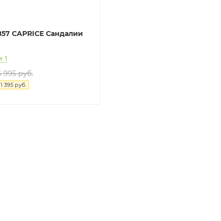
-857 CAPRICE Сандалии
: 1
6 995 руб.
я
1 395 руб.