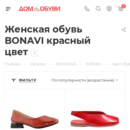
0
Женская обувь
BONAVI красный
цвет
3
—
—
—
—
Главная
Каталог
ЖЕНСКАЯ
BONAVI
Цвет обу
По популярности (возрастание)
ФИЛЬТР