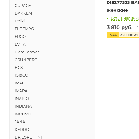
018277323 B
CUPAGE
женские
DAKKEM
Есть в наличии
Delizia
3 810 руб.
7
EL TEMPO
-
50
%
Экономи
ERGO
EVITA
GlamForever
GRUNBERG
HCS
IGI&CO
IMAC
IMARA
INARIO
INDIANA
INUOVO
JANA
KEDDO
L.R.LORETTINI