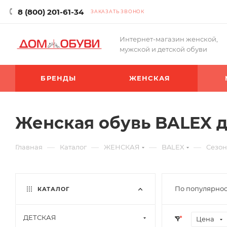
8 (800) 201-61-34
ЗАКАЗАТЬ ЗВОНОК
Интернет-магазин женской,
мужской и детской обуви
БРЕНДЫ
ЖЕНСКАЯ
Женская обувь BALEX д
—
—
—
—
Главная
Каталог
ЖЕНСКАЯ
BALEX
Cезон
По популярнос
КАТАЛОГ
ДЕТСКАЯ
Цена