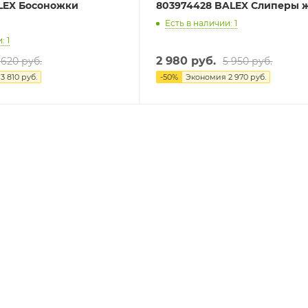
ALEX Босоножки
803974428 BALEX Слиперы 
Есть в наличии: 1
: 1
2 980 руб.
 620 руб.
5 950 руб.
я
3 810 руб.
-
50
%
Экономия
2 970 руб.