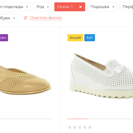
л подклады
Род
Сезон
: 1
Подошва
Пер
обуви
Очистить фильтр
уем
Акция
Хит