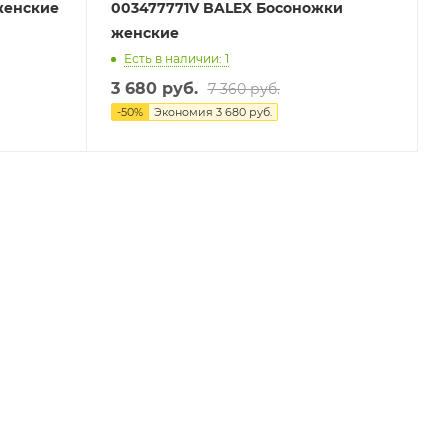
женские
003477771V BALEX Босоножки
женские
Есть в наличии: 1
3 680 руб.
7 360 руб.
-
50
%
Экономия
3 680 руб.