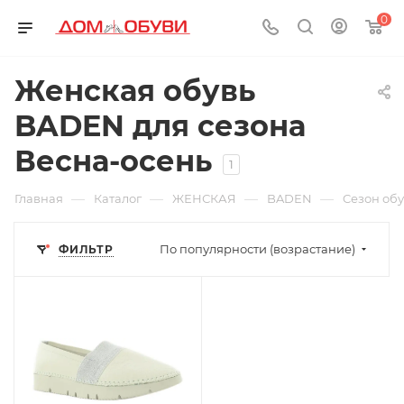
0
Женская обувь
BADEN для сезона
Весна-осень
1
—
—
—
—
Главная
Каталог
ЖЕНСКАЯ
BADEN
Cезон об
По популярности (возрастание)
ФИЛЬТР