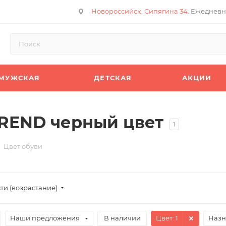
Новороссийск, Сипягина 34
. Ежедневн
МУЖСКАЯ
ДЕТСКАЯ
АКЦИИ
TREND черный цвет
1
Цвет обуви
ти (возрастание)
Наши предложения
В наличии
Цвет
: 1
Назн