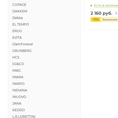
CUPAGE
Есть в наличии
DAKKEM
2 160 руб.
7
Delizia
-
70
%
Экономи
EL TEMPO
ERGO
EVITA
GlamForever
GRUNBERG
HCS
IGI&CO
IMAC
IMARA
INARIO
INDIANA
INUOVO
JANA
KEDDO
L.R.LORETTINI