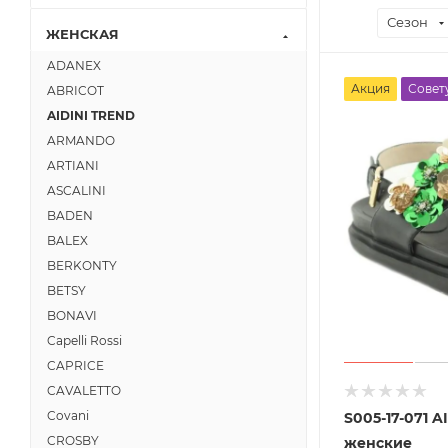
Сезон
ЖЕНСКАЯ
ADANEX
Акция
Совет
ABRICOT
AIDINI TREND
ARMANDO
ARTIANI
ASCALINI
BADEN
BALEX
BERKONTY
BETSY
BONAVI
Capelli Rossi
CAPRICE
CAVALETTO
Covani
S005-17-071 
CROSBY
женские