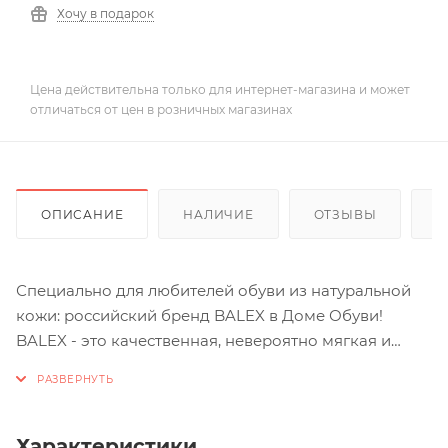
Хочу в подарок
Цена действительна только для интернет-магазина и может
отличаться от цен в розничных магазинах
ОПИСАНИЕ
НАЛИЧИЕ
ОТЗЫВЫ
К
Специально для любителей обуви из натуральной
кожи: российский бренд BALEX в Доме Обуви!
BALEX - это качественная, невероятно мягкая и
комфортная обувь с большой полнотой и стильным
дизайном.
Характеристики