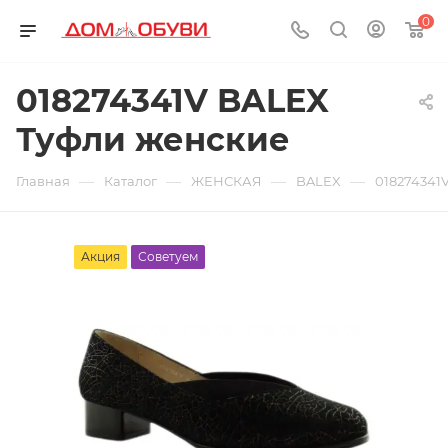
0
018274341V BALEX
Туфли женские
—
—
—
—
Главная
Каталог
ЖЕНСКАЯ
BALEX
018274341
Акция
Советуем