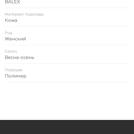
BALEX
Материал подклады
Кожа
Род
Женский
Сезон
Весна-осень
Подошва
Полимер